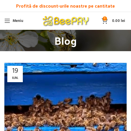
Profită de discount-urile noastre pe cantitate
0
Meniu
0.00
lei
Blog
19
IUN.