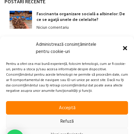
POSTĂRI RECENTE
Fascinanta organizare socială a albinelor: De
ce se agață unele de celelalte?
Niciun comentariu
Administrează consimțămintele
LINK-URI UTILE
pentru cookie-uri
ANPC
Pentru a oferi cea mai bună experiență, folosim tehnologii, cum ar fi cookie-
uri, pentru a stoca și/sau accesa informațiile despre dispozitive.
Politica privind Prelucrarea Datelor Personale​
Consimțământul pentru aceste tehnologii ne permite să procesăm date, cum
ar fi comportamentul de navigare sau ID-uri unice pe acest site. Dacă nu îți
Termeni și Condiții
dai consimțământul sau îți retragi consimțământul dat poate avea afecte
Transport, Rambursari si Retururi
negative asupra unor anumite funcționalități și funcții.
Acceptă
Xplication
2023-2025 Beepry.ro | Powered by
Refuză