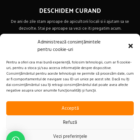
DESCHIDEM CURAND
De ani de zile stam aproape de apicultorii locali si ii ajutam sa se
dezvolte. Stai pe aproape sa vezi ce iti pregatim acum.
Administrează consimțămintele
0
00
00
00
pentru cookie-uri
Zile
Hr
Min
Sc
Pentru a oferi cea mai bună experiență, folosim tehnologii, cum ar fi cookie-
uri, pentru a stoca și/sau accesa informațiile despre dispozitive.
Consimțământul pentru aceste tehnologii ne permite să procesăm date, cum
ar fi comportamentul de navigare sau ID-uri unice pe acest site. Dacă nu îți
dai consimțământul sau îți retragi consimțământul dat poate avea afecte
negative asupra unor anumite funcționalități și funcții.
Acceptă
Refuză
Vezi preferințele