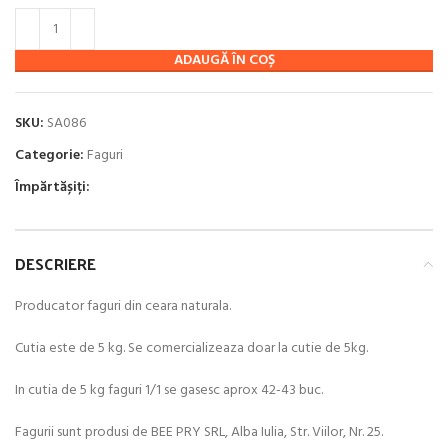
ADAUGĂ ÎN COȘ
SKU:
SA086
Categorie:
Faguri
Împărtășiți:
DESCRIERE
Producator faguri din ceara naturala.
Cutia este de 5 kg. Se comercializeaza doar la cutie de 5kg.
In cutia de 5 kg faguri 1/1 se gasesc aprox 42-43 buc.
Fagurii sunt produsi de BEE PRY SRL, Alba Iulia, Str. Viilor, Nr. 25.