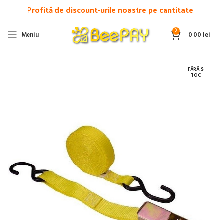
Profită de discount-urile noastre pe cantitate
0
Meniu
0.00
lei
FĂRĂ S
TOC