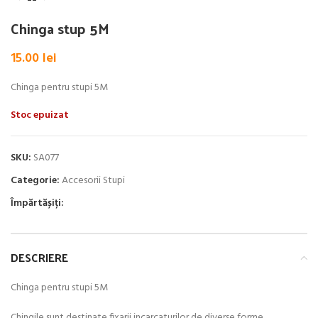
Chinga stup 5M
15.00
lei
Chinga pentru stupi 5M
Stoc epuizat
SKU:
SA077
Categorie:
Accesorii Stupi
Împărtășiți:
DESCRIERE
Chinga pentru stupi 5M
Chingile sunt destinate fixarii incarcaturilor de diverse forme,