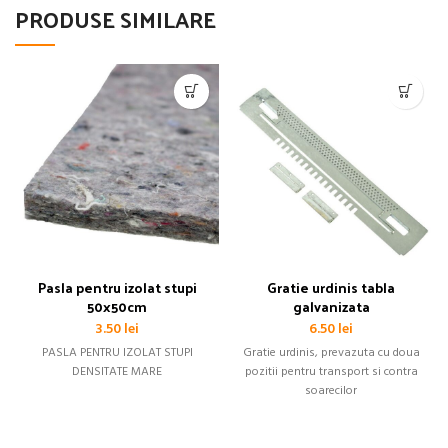
PRODUSE SIMILARE
Pasla pentru izolat stupi
Gratie urdinis tabla
50x50cm
galvanizata
3.50
lei
6.50
lei
PASLA PENTRU IZOLAT STUPI
Gratie urdinis, prevazuta cu doua
DENSITATE MARE
pozitii pentru transport si contra
soarecilor