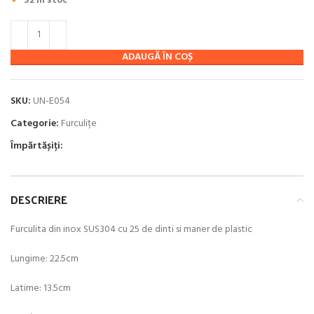
79.00 lei.
32 în stoc
ADAUGĂ ÎN COȘ
SKU:
UN-E054
Categorie:
Furculițe
Împărtășiți:
DESCRIERE
Furculita din inox SUS304 cu 25 de dinti si maner de plastic
Lungime: 22.5cm
Latime: 13.5cm