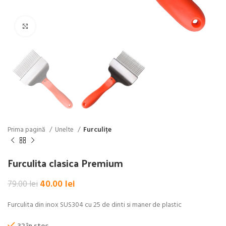
Click pentru a mări
Prima pagină
Unelte
Furculițe
Furculita clasica Premium
Prețul
Prețul
40.00
lei
79.00
lei
inițial
curent
a
este:
Furculita din inox SUS304 cu 25 de dinti si maner de plastic
fost:
40.00 lei.