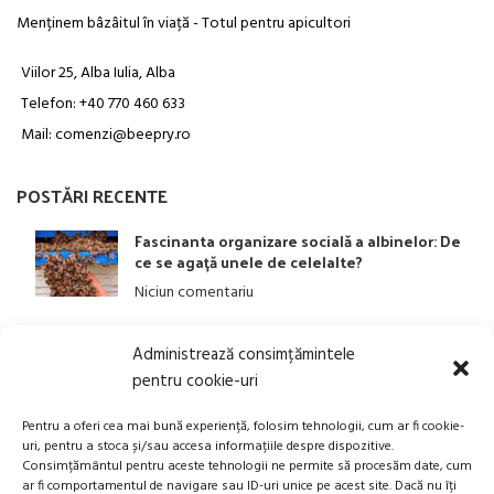
Menținem bâzâitul în viață - Totul pentru apicultori
Viilor 25, Alba Iulia, Alba
Telefon: +40 770 460 633
Mail: comenzi@beepry.ro
POSTĂRI RECENTE
Fascinanta organizare socială a albinelor: De
ce se agață unele de celelalte?
Niciun comentariu
Administrează consimțămintele
LINK-URI UTILE
pentru cookie-uri
ANPC
Pentru a oferi cea mai bună experiență, folosim tehnologii, cum ar fi cookie-
uri, pentru a stoca și/sau accesa informațiile despre dispozitive.
Politica privind Prelucrarea Datelor Personale​
Consimțământul pentru aceste tehnologii ne permite să procesăm date, cum
ar fi comportamentul de navigare sau ID-uri unice pe acest site. Dacă nu îți
Termeni și Condiții