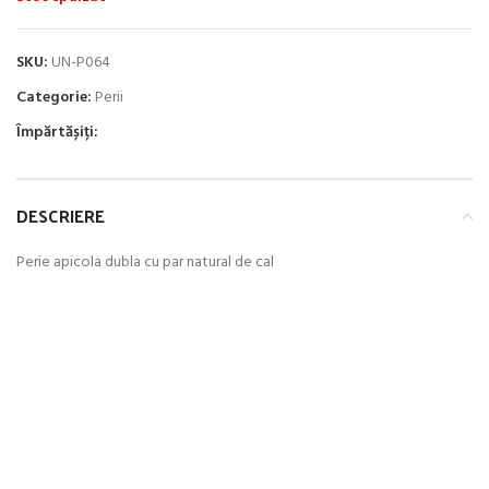
18.00 lei.
SKU:
UN-P064
Categorie:
Perii
Împărtășiți:
DESCRIERE
Perie apicola dubla cu par natural de cal