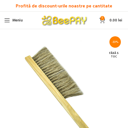
Profită de discount-urile noastre pe cantitate
0
Meniu
0.00
lei
-33%
FĂRĂ S
TOC