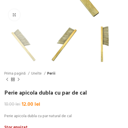
Click pentru a mări
Prima pagină
Unelte
Perii
Perie apicola dubla cu par de cal
Prețul
Prețul
12.00
lei
18.00
lei
inițial
curent
a
este:
Perie apicola dubla cu par natural de cal
fost:
12.00 lei.
Stoc epuizat