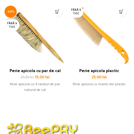
FĂRĂ S
-40%
TOC
FĂRĂ S
TOC
Perie apicola cu par de cal
Perie apicola plastic
Prețul
Prețul
15.00
lei
25.00
lei
25.00
lei
inițial
curent
Perie apicola cu 4 randuri de par
Perie apicola cu maner din plastic
a
este:
natural de cal
fost:
15.00 lei.
25.00 lei.