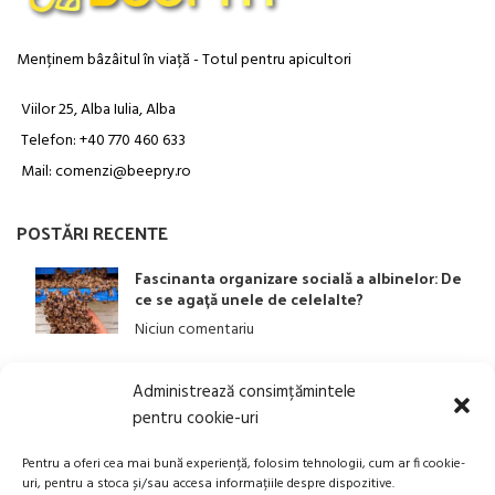
Menținem bâzâitul în viață - Totul pentru apicultori
Viilor 25, Alba Iulia, Alba
Telefon: +40 770 460 633
Mail: comenzi@beepry.ro
POSTĂRI RECENTE
Fascinanta organizare socială a albinelor: De
ce se agață unele de celelalte?
Niciun comentariu
Administrează consimțămintele
LINK-URI UTILE
pentru cookie-uri
ANPC
Pentru a oferi cea mai bună experiență, folosim tehnologii, cum ar fi cookie-
uri, pentru a stoca și/sau accesa informațiile despre dispozitive.
Politica privind Prelucrarea Datelor Personale​