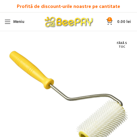
Profită de discount-urile noastre pe cantitate
0
Meniu
0.00
lei
FĂRĂ S
TOC