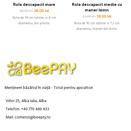
Rola descapacit mare
Rola descapacit medie cu
maner lemn
Prețul
Prețul
28.00
lei
40.00
lei
inițial
curent
Prețul
Prețul
18.00
lei
22.00
lei
Rola de 14 cm latime si 8 cm
a
este:
inițial
curent
diametru, din plastic
Rola de 10 cm latime si 7.2 cm
fost:
28.00 lei.
a
este:
diametru, maner din lemn
40.00 lei.
fost:
18.00 lei.
22.00 lei.
Menținem bâzâitul în viață - Totul pentru apicultori
Viilor 25, Alba Iulia, Alba
Telefon: +40 770 460 633
Mail: comenzi@beepry.ro