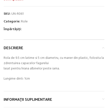
SKU:
UN-R061
Categorie:
Role
Împărtășiți:
DESCRIERE
Rola de 9.5 cm latime si 5 cm diametru, cu maner din plastic, folosita la
zdrentuirea capacelor fagurelui
lasat pentru hrana albinelor peste iarna.
Lungime dinti: 1cm
INFORMAȚII SUPLIMENTARE