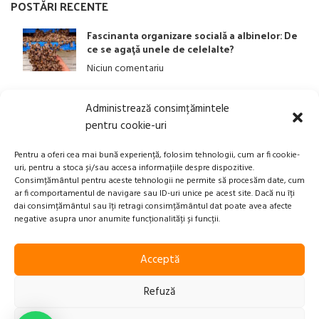
POSTĂRI RECENTE
Fascinanta organizare socială a albinelor: De
ce se agață unele de celelalte?
Niciun comentariu
Administrează consimțămintele
LINK-URI UTILE
pentru cookie-uri
ANPC
Pentru a oferi cea mai bună experiență, folosim tehnologii, cum ar fi cookie-
uri, pentru a stoca și/sau accesa informațiile despre dispozitive.
Politica privind Prelucrarea Datelor Personale​
Consimțământul pentru aceste tehnologii ne permite să procesăm date, cum
ar fi comportamentul de navigare sau ID-uri unice pe acest site. Dacă nu îți
Termeni și Condiții
dai consimțământul sau îți retragi consimțământul dat poate avea afecte
Transport, Rambursari si Retururi
negative asupra unor anumite funcționalități și funcții.
Acceptă
Xplication
2023-2025 Beepry.ro | Powered by
Refuză