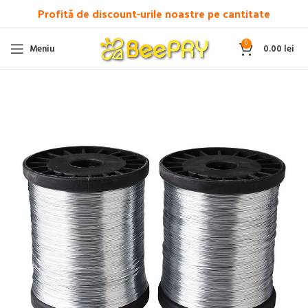
Profită de discount-urile noastre pe cantitate
0
Meniu
0.00
lei