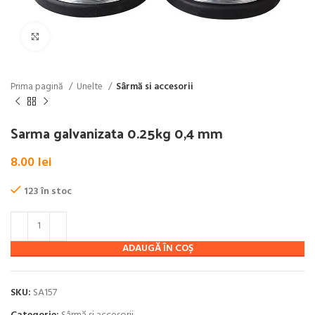
Click pentru a mări
Prima pagină
Unelte
Sârmă si accesorii
Sarma galvanizata 0.25kg 0,4 mm
8.00
lei
123 în stoc
ADAUGĂ ÎN COȘ
SKU:
SA157