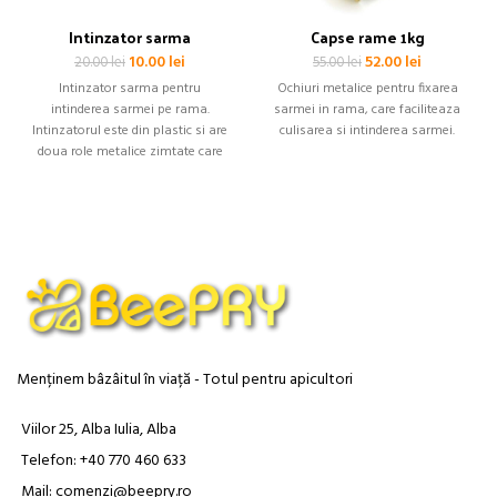
Intinzator sarma
Capse rame 1kg
Prețul
Prețul
Prețul
Prețul
10.00
lei
52.00
lei
20.00
lei
55.00
lei
inițial
curent
inițial
curent
Intinzator sarma pentru
Ochiuri metalice pentru fixarea
a
este:
a
este:
intinderea sarmei pe rama.
sarmei in rama, care faciliteaza
fost:
10.00 lei.
fost:
52.00 lei.
Intinzatorul este din plastic si are
culisarea si intinderea sarmei.
20.00 lei.
55.00 lei.
doua role metalice zimtate care
onduleaza sarma.
Menținem bâzâitul în viață - Totul pentru apicultori
Viilor 25, Alba Iulia, Alba
Telefon: +40 770 460 633
Mail: comenzi@beepry.ro