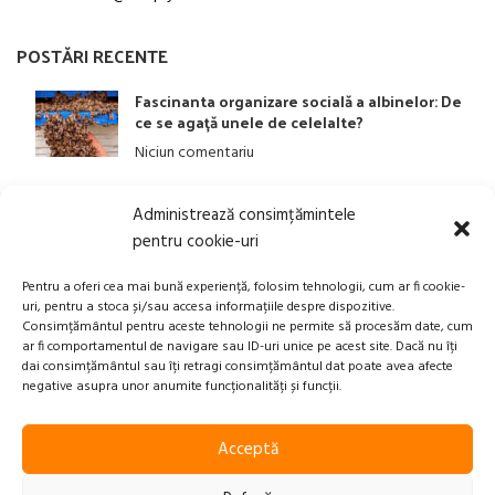
POSTĂRI RECENTE
Fascinanta organizare socială a albinelor: De
ce se agață unele de celelalte?
Niciun comentariu
Administrează consimțămintele
LINK-URI UTILE
pentru cookie-uri
ANPC
Pentru a oferi cea mai bună experiență, folosim tehnologii, cum ar fi cookie-
uri, pentru a stoca și/sau accesa informațiile despre dispozitive.
Politica privind Prelucrarea Datelor Personale​
Consimțământul pentru aceste tehnologii ne permite să procesăm date, cum
ar fi comportamentul de navigare sau ID-uri unice pe acest site. Dacă nu îți
Termeni și Condiții
dai consimțământul sau îți retragi consimțământul dat poate avea afecte
Transport, Rambursari si Retururi
negative asupra unor anumite funcționalități și funcții.
Acceptă
Xplication
2023-2025 Beepry.ro | Powered by