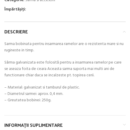
Categorie:
Sârmă si accesorii
Împărtășiți:
DESCRIERE
Sarma bobinata pentru insarmarea ramelor are o rezistenta mare si nu
rugineste in timp.
Sârma galvanizata este folosită pentru a insarmarea ramelor pe care
se aseaza foita de ceara Aceasta sarma suporta mai multi ani de
functionare chiar daca se incalzeste pt. topirea cerii.
– Material: galvanizat si tamburul de plastic.
– Diametrul sarmei: aprox. 0,4 mm.
– Greutatea bobinei: 250g.
INFORMAȚII SUPLIMENTARE