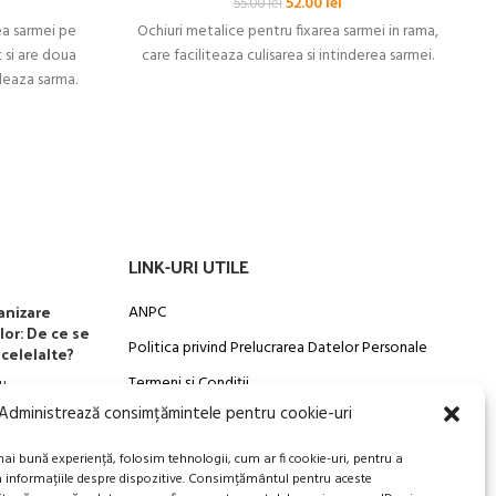
ețul
Prețul
Prețul
52.00
lei
55.00
lei
rent
inițial
curent
ea sarmei pe
Ochiuri metalice pentru fixarea sarmei in rama,
te:
a
este:
c si are doua
care faciliteaza culisarea si intinderea sarmei.
.00 lei.
fost:
52.00 lei.
leaza sarma.
55.00 lei.
LINK-URI UTILE
anizare
ANPC
lor: De ce se
Politica privind Prelucrarea Datelor Personale​
celelalte?
Termeni și Condiții
u
Administrează consimțămintele pentru cookie-uri
Transport, Rambursari si Retururi
mai bună experiență, folosim tehnologii, cum ar fi cookie-uri, pentru a
a informațiile despre dispozitive. Consimțământul pentru aceste