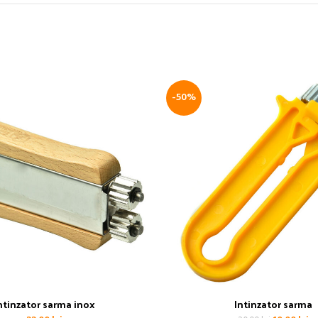
-50%
ntinzator sarma inox
Intinzator sarma