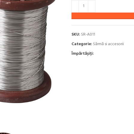
SKU:
SR-A011
Categorie:
Sârmă si accesorii
Împărtășiți: