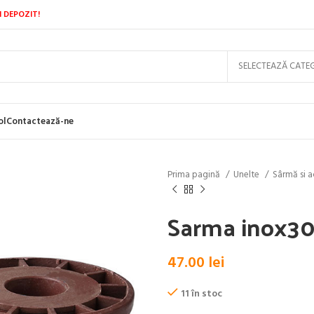
N DEPOZIT!
ol
Contactează-ne
Prima pagină
Unelte
Sârmă si a
Sarma inox30
47.00
lei
11 în stoc