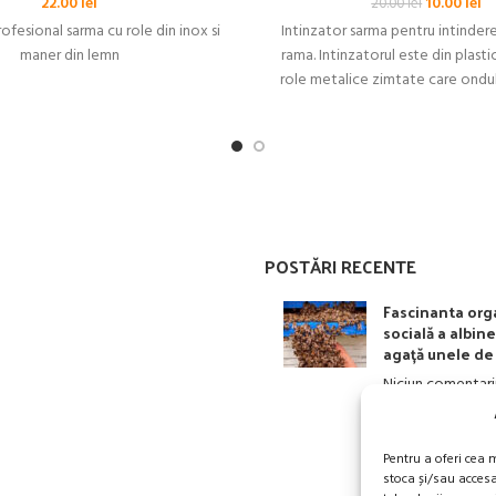
Prețul
Pr
22.00
lei
10.00
lei
20.00
lei
inițial
cu
rofesional sarma cu role din inox si
Intinzator sarma pentru intinder
a
es
maner din lemn
rama. Intinzatorul este din plasti
fost:
10
role metalice zimtate care ondu
20.00 lei.
POSTĂRI RECENTE
Fascinanta org
socială a albine
agață unele de 
Niciun comentari
Pentru a oferi cea 
stoca și/sau acces