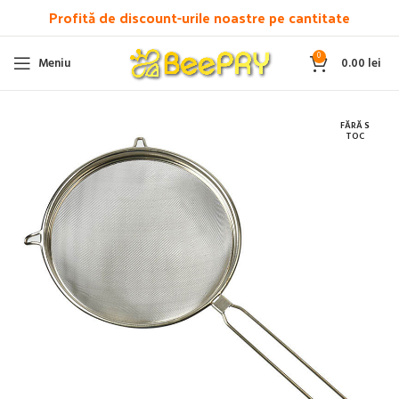
Profită de discount-urile noastre pe cantitate
0
Meniu
0.00
lei
FĂRĂ S
TOC