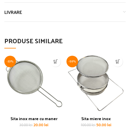
LIVRARE
PRODUSE SIMILARE
-33%
-50%
Sita inox mare cu maner
Sita miere inox
Prețul
Prețul
Prețul
Prețul
20.00
lei
50.00
lei
30.00
lei
100.00
lei