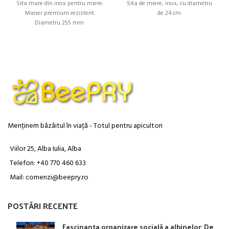
inițial
curent
inițial
curent
Sita mare din inox pentru miere.
Sita de miere, inox, cu diametru
a
este:
a
este:
Maner premium rezistent.
de 24 cm
fost:
20.00 lei.
fost:
50.00 lei.
Diametru 255 mm.
30.00 lei.
100.00 lei.
Menținem bâzâitul în viață - Totul pentru apicultori
Viilor 25, Alba Iulia, Alba
Telefon: +40 770 460 633
Mail: comenzi@beepry.ro
POSTĂRI RECENTE
Fascinanta organizare socială a albinelor: De