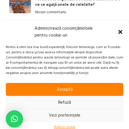
ce se agață unele de celelalte?
Niciun comentariu
Administrează consimțămintele
LINK-URI UTILE
pentru cookie-uri
ANPC
Pentru a oferi cea mai bună experiență, folosim tehnologii, cum ar fi cookie-
uri, pentru a stoca și/sau accesa informațiile despre dispozitive.
Politica privind Prelucrarea Datelor Personale​
Consimțământul pentru aceste tehnologii ne permite să procesăm date, cum
ar fi comportamentul de navigare sau ID-uri unice pe acest site. Dacă nu îți
Termeni și Condiții
dai consimțământul sau îți retragi consimțământul dat poate avea afecte
Transport, Rambursari si Retururi
negative asupra unor anumite funcționalități și funcții.
Acceptă
Xplication
2023-2025 Beepry.ro | Powered by
Refuză
Vezi preferințele
0
Politica cookie