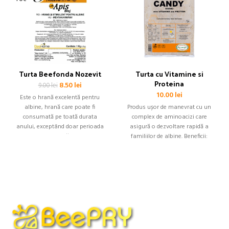
Turta Beefonda Nozevit
Turta cu Vitamine si
Proteina
Prețul
Prețul
8.50
lei
9.00
lei
inițial
curent
10.00
lei
Este o hrană excelentă pentru
a
este:
albine, hrană care poate fi
Produs ușor de manevrat cu un
fost:
8.50 lei.
consumată pe toată durata
complex de aminoacizi care
9.00 lei.
anului, exceptând doar perioada
asigură o dezvoltare rapidă a
de vară,
familiilor de albine. Beneficii:
Formarea