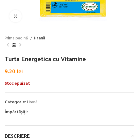
Click pentru a mări
Prima pagină
Hrană
Turta Energetica cu Vitamine
9.20
lei
Stoc epuizat
Categorie:
Hrană
Împărtășiți:
DESCRIERE