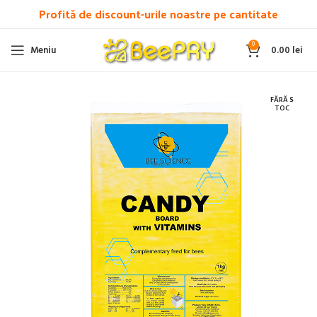
Profită de discount-urile noastre pe cantitate
0
Meniu
0.00
lei
FĂRĂ S
TOC