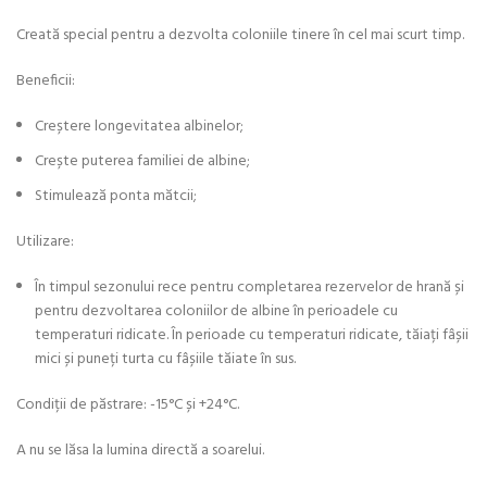
Creată special pentru a dezvolta coloniile tinere în cel mai scurt timp.
Beneficii:
Creștere longevitatea albinelor;
Crește puterea familiei de albine;
Stimulează ponta mătcii;
Utilizare:
În timpul sezonului rece pentru completarea rezervelor de hrană și
pentru dezvoltarea coloniilor de albine în perioadele cu
temperaturi ridicate. În perioade cu temperaturi ridicate, tăiați fâșii
mici și puneți turta cu fâșiile tăiate în sus.
Condiții de păstrare: -15°C și +24°C.
A nu se lăsa la lumina directă a soarelui.