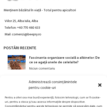
Menținem bâzâitul în viață - Totul pentru apicultori
Viilor 25, Alba Iulia, Alba
Telefon: +40 770 460 633
Mail: comenzi@beepry.ro
POSTĂRI RECENTE
Fascinanta organizare socială a albinelor: De
ce se agață unele de celelalte?
Niciun comentariu
Administrează consimțămintele
LINK-URI UTILE
pentru cookie-uri
ANPC
Pentru a oferi cea mai bună experiență, folosim tehnologii, cum ar fi cookie-
uri, pentru a stoca și/sau accesa informațiile despre dispozitive.
Politica privind Prelucrarea Datelor Personale​
Consimțământul pentru aceste tehnologii ne permite să procesăm date, cum