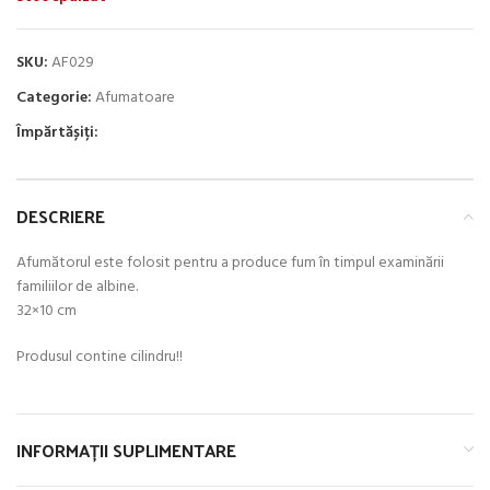
SKU:
AF029
Categorie:
Afumatoare
Împărtășiți:
DESCRIERE
Afumătorul este folosit pentru a produce fum în timpul examinării
familiilor de albine.
32×10 cm
Produsul contine cilindru!!
INFORMAȚII SUPLIMENTARE