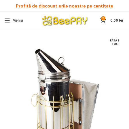
Profită de discount-urile noastre pe cantitate
0
Meniu
0.00
lei
FĂRĂ S
TOC