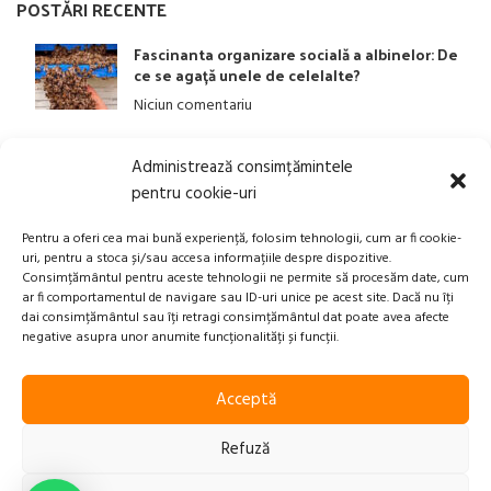
POSTĂRI RECENTE
Fascinanta organizare socială a albinelor: De
ce se agață unele de celelalte?
Niciun comentariu
Administrează consimțămintele
LINK-URI UTILE
pentru cookie-uri
ANPC
Pentru a oferi cea mai bună experiență, folosim tehnologii, cum ar fi cookie-
uri, pentru a stoca și/sau accesa informațiile despre dispozitive.
Politica privind Prelucrarea Datelor Personale​
Consimțământul pentru aceste tehnologii ne permite să procesăm date, cum
ar fi comportamentul de navigare sau ID-uri unice pe acest site. Dacă nu îți
Termeni și Condiții
dai consimțământul sau îți retragi consimțământul dat poate avea afecte
Transport, Rambursari si Retururi
negative asupra unor anumite funcționalități și funcții.
Acceptă
Xplication
2023-2025 Beepry.ro | Powered by
Refuză