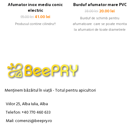
Afumator inox mediu conic
Burduf afumator mare PVC
electric
Prețul
Prețul
20.00
lei
38.00
lei
inițial
curent
Prețul
Prețul
41.00
lei
95.00
lei
Burduf de schimb pentru
a
este:
inițial
curent
Produsul contine cilindru!!
afumatoare care se poate monta
fost:
20.00 lei.
a
este:
la afumatori de toate diametrele
38.00 lei.
fost:
41.00 lei.
95.00 lei.
Menținem bâzâitul în viață - Totul pentru apicultori
Viilor 25, Alba Iulia, Alba
Telefon: +40 770 460 633
Mail: comenzi@beepry.ro