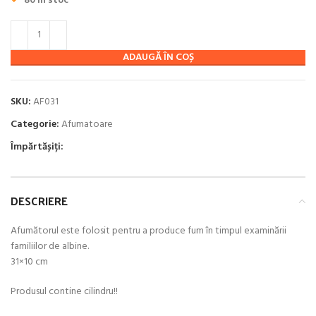
55.00 lei.
80 în stoc
ADAUGĂ ÎN COȘ
SKU:
AF031
Categorie:
Afumatoare
Împărtășiți:
DESCRIERE
Afumătorul este folosit pentru a produce fum în timpul examinării
familiilor de albine.
31×10 cm
Produsul contine cilindru!!