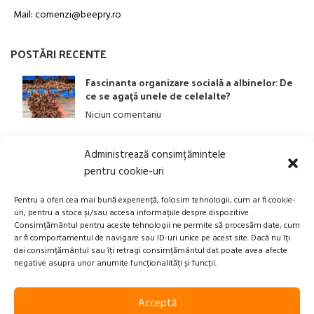
Mail: comenzi@beepry.ro
POSTĂRI RECENTE
Fascinanta organizare socială a albinelor: De
ce se agață unele de celelalte?
Niciun comentariu
Administrează consimțămintele
LINK-URI UTILE
pentru cookie-uri
ANPC
Pentru a oferi cea mai bună experiență, folosim tehnologii, cum ar fi cookie-
uri, pentru a stoca și/sau accesa informațiile despre dispozitive.
Politica privind Prelucrarea Datelor Personale​
Consimțământul pentru aceste tehnologii ne permite să procesăm date, cum
ar fi comportamentul de navigare sau ID-uri unice pe acest site. Dacă nu îți
Termeni și Condiții
dai consimțământul sau îți retragi consimțământul dat poate avea afecte
Transport, Rambursari si Retururi
negative asupra unor anumite funcționalități și funcții.
Acceptă