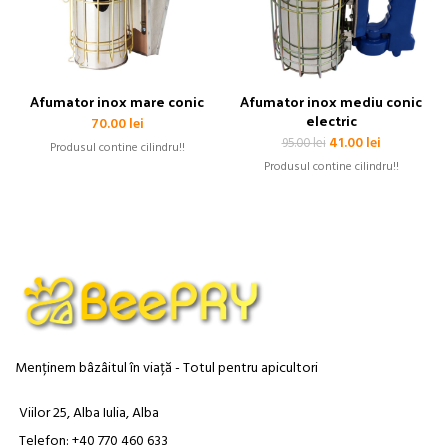
Afumator inox mare conic
Afumator inox mediu conic
electric
70.00
lei
Prețul
Prețul
41.00
lei
95.00
lei
Produsul contine cilindru!!
inițial
curent
Produsul contine cilindru!!
a
este:
fost:
41.00 lei.
95.00 lei.
Menținem bâzâitul în viață - Totul pentru apicultori
Viilor 25, Alba Iulia, Alba
Telefon: +40 770 460 633