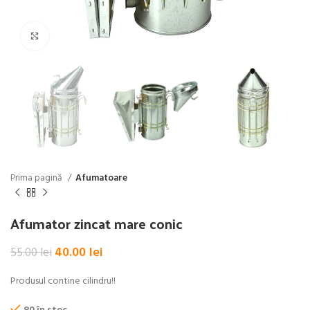
Click pentru a mări
Prima pagină
Afumatoare
Afumator zincat mare conic
Prețul
Prețul
40.00
lei
55.00
lei
inițial
curent
a
este:
Produsul contine cilindru!!
fost:
40.00 lei.