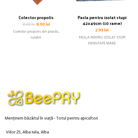
Colector propolis
Pasla pentru izolat stupi
42x49cm (10 rame)
Prețul
Prețul
8.00
lei
15.00
lei
inițial
curent
2.99
lei
Colector propolis din plastic,
a
este:
rulabil.
PASLA PENTRU IZOLAT STUPI
fost:
8.00 lei.
DENSITATE MARE
15.00 lei.
Menținem bâzâitul în viață - Totul pentru apicultori
Viilor 25, Alba Iulia, Alba