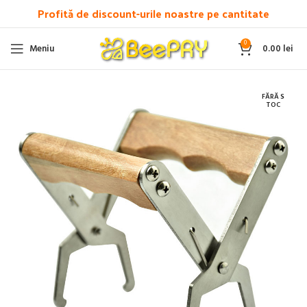
Profită de discount-urile noastre pe cantitate
0
Meniu
0.00
lei
FĂRĂ S
TOC