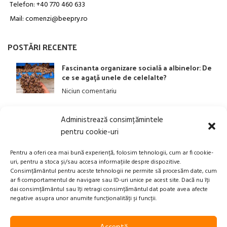
Telefon: +40 770 460 633
Mail: comenzi@beepry.ro
POSTĂRI RECENTE
Fascinanta organizare socială a albinelor: De
ce se agață unele de celelalte?
Niciun comentariu
Administrează consimțămintele
LINK-URI UTILE
pentru cookie-uri
ANPC
Pentru a oferi cea mai bună experiență, folosim tehnologii, cum ar fi cookie-
uri, pentru a stoca și/sau accesa informațiile despre dispozitive.
Politica privind Prelucrarea Datelor Personale​
Consimțământul pentru aceste tehnologii ne permite să procesăm date, cum
ar fi comportamentul de navigare sau ID-uri unice pe acest site. Dacă nu îți
Termeni și Condiții
dai consimțământul sau îți retragi consimțământul dat poate avea afecte
Transport, Rambursari si Retururi
negative asupra unor anumite funcționalități și funcții.