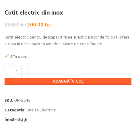
Cutit electric din inox
Prețul
Prețul
200.00
lei
240.00
lei
inițial
curent
a
este:
Cutit electric pentru descapacit rame. Practic si usor de folosit, ofera
fost:
200.00 lei.
viteza in descapacirea ramelor inainte de centrifugare
240.00 lei.
5 în stoc
ADAUGĂ ÎN COȘ
SKU:
UN-E049
Categorie:
Unelte Electrice
Împărtășiți: