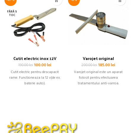
FĂRĂ S
TOC
Cutit electric inox 12V
Varojet original
Prețul
Prețul
Prețul
Prețul
100.00
lei
185.00
lei
190.00
lei
200.00
lei
inițial
curent
inițial
curent
Cutit electric pentru descapacit
Varojet original este un aparat
a
este:
a
este:
rame. Functioneaza la 12 v(de ex.
folosit pentru efectuarea
fost:
100.00 lei.
fost:
185.00 lei.
baterie auto).
tratamentului anti-varroa.
190.00 lei.
200.00 lei.