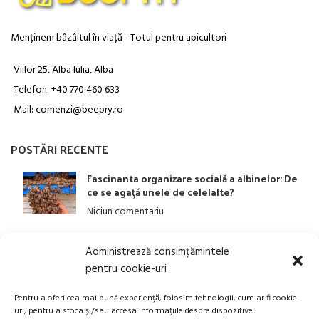
Menținem bâzâitul în viață - Totul pentru apicultori
Viilor 25, Alba Iulia, Alba
Telefon: +40 770 460 633
Mail: comenzi@beepry.ro
POSTĂRI RECENTE
Fascinanta organizare socială a albinelor: De
ce se agață unele de celelalte?
Niciun comentariu
Administrează consimțămintele
LINK-URI UTILE
pentru cookie-uri
ANPC
Pentru a oferi cea mai bună experiență, folosim tehnologii, cum ar fi cookie-
uri, pentru a stoca și/sau accesa informațiile despre dispozitive.
Politica privind Prelucrarea Datelor Personale​