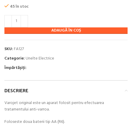
200.00 lei.
45 în stoc
ADAUGĂ ÎN COȘ
SKU:
FA127
Categorie:
Unelte Electrice
Împărtășiți:
DESCRIERE
Varojet original este un aparat folosit pentru efectuarea
tratamentului anti-varroa.
Foloseste doua baterii tip AA (R6).