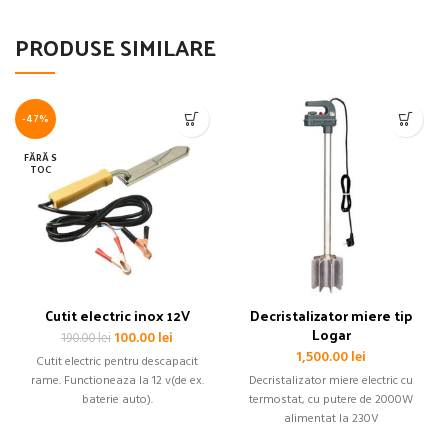
PRODUSE SIMILARE
-47%
FĂRĂ S
TOC
Cutit electric inox 12V
Decristalizator miere tip
Logar
Prețul
Prețul
100.00
lei
190.00
lei
inițial
curent
1,500.00
lei
Cutit electric pentru descapacit
a
este:
rame. Functioneaza la 12 v(de ex.
Decristalizator miere electric cu
fost:
100.00 lei.
baterie auto).
termostat, cu putere de 2000W
190.00 lei.
alimentat la 230V