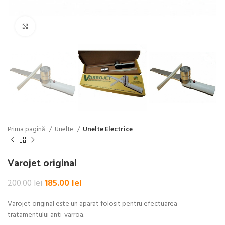
Click pentru a mări
Prima pagină
Unelte
Unelte Electrice
Varojet original
Prețul
Prețul
185.00
lei
200.00
lei
inițial
curent
a
este:
Varojet original este un aparat folosit pentru efectuarea
fost:
185.00 lei.
tratamentului anti-varroa.