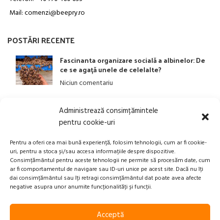
Mail: comenzi@beepry.ro
POSTĂRI RECENTE
Fascinanta organizare socială a albinelor: De
ce se agață unele de celelalte?
Niciun comentariu
Administrează consimțămintele
LINK-URI UTILE
pentru cookie-uri
ANPC
Pentru a oferi cea mai bună experiență, folosim tehnologii, cum ar fi cookie-
uri, pentru a stoca și/sau accesa informațiile despre dispozitive.
Politica privind Prelucrarea Datelor Personale​
Consimțământul pentru aceste tehnologii ne permite să procesăm date, cum
ar fi comportamentul de navigare sau ID-uri unice pe acest site. Dacă nu îți
Termeni și Condiții
dai consimțământul sau îți retragi consimțământul dat poate avea afecte
Transport, Rambursari si Retururi
negative asupra unor anumite funcționalități și funcții.
Acceptă