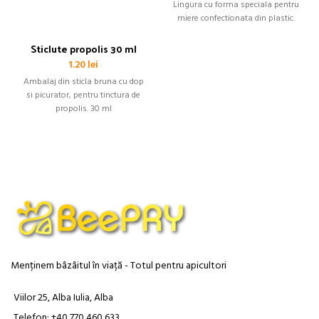
Lingura cu forma speciala pentru
miere confectionata din plastic.
Sticlute propolis 30 ml
1.20
lei
Ambalaj din sticla bruna cu dop
si picurator, pentru tinctura de
propolis. 30 ml
Menținem bâzâitul în viață - Totul pentru apicultori
Viilor 25, Alba Iulia, Alba
Telefon: +40 770 460 633