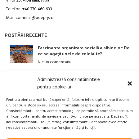
Viilor 25, Alba Iulia, Alba
Telefon: +40 770 460 633
Mail: comenzi@beepry.ro
POSTĂRI RECENTE
Fascinanta organizare socială a albinelor: De
ce se agață unele de celelalte?
Niciun comentariu
Administrează consimțămintele
LINK-URI UTILE
pentru cookie-uri
ANPC
Pentru a oferi cea mai bună experiență, folosim tehnologii, cum ar fi cookie-
uri, pentru a stoca și/sau accesa informațiile despre dispozitive.
Politica privind Prelucrarea Datelor Personale​
Consimțământul pentru aceste tehnologii ne permite să procesăm date, cum
ar fi comportamentul de navigare sau ID-uri unice pe acest site. Dacă nu îți
Termeni și Condiții
dai consimțământul sau îți retragi consimțământul dat poate avea afecte
Transport, Rambursari si Retururi
negative asupra unor anumite funcționalități și funcții.