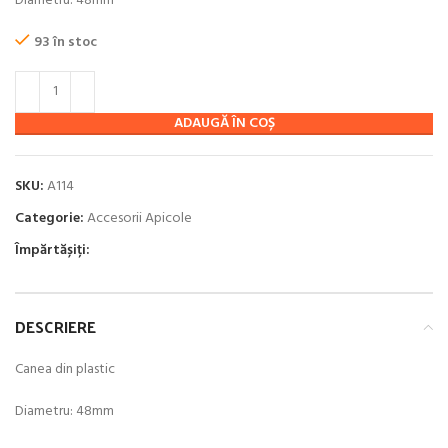
20.00 lei.
Diametru: 48mm
93 în stoc
ADAUGĂ ÎN COȘ
SKU:
A114
Categorie:
Accesorii Apicole
Împărtășiți:
DESCRIERE
Canea din plastic
Diametru: 48mm