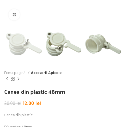
Click pentru a mări
Prima pagină
Accesorii Apicole
Canea din plastic 48mm
Prețul
Prețul
12.00
lei
20.00
lei
inițial
curent
a
este:
Canea din plastic
fost:
12.00 lei.