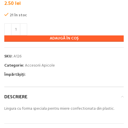
2.50
lei
21 în stoc
ADAUGĂ ÎN COȘ
SKU:
A126
Categorie:
Accesorii Apicole
Împărtășiți:
DESCRIERE
Lingura cu forma speciala pentru miere confectionata din plastic.