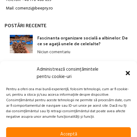
Mail: comenzi@beepry.ro
POSTĂRI RECENTE
Fascinanta organizare socială a albinelor: De
ce se agață unele de celelalte?
Niciun comentariu
Administrează consimțămintele
LINK-URI UTILE
pentru cookie-uri
ANPC
Pentru a oferi cea mai bună experiență, folosim tehnologii, cum ar fi cookie-
uri, pentru a stoca și/sau accesa informațiile despre dispozitive.
Politica privind Prelucrarea Datelor Personale​
Consimțământul pentru aceste tehnologii ne permite să procesăm date, cum
ar fi comportamentul de navigare sau ID-uri unice pe acest site. Dacă nu îți
Termeni și Condiții
dai consimțământul sau îți retragi consimțământul dat poate avea afecte
Transport, Rambursari si Retururi
negative asupra unor anumite funcționalități și funcții.
Acceptă