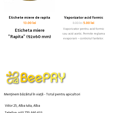
Etichete miere de rapita
Vaporizator acid formic
Prețul
Prețul
13.00
lei
5.00
lei
8.00
lei
inițial
curent
Eticheta miere
Vaporizator pentru acid formic
a
este:
sau acid acetic. Permite reglarea
"Rapita" (92x60 mm)
fost:
5.00 lei.
evaporarii – controlul fantelor.
8.00 lei.
Menținem bâzâitul în viață - Totul pentru apicultori
Viilor 25, Alba Iulia, Alba
Telefon: +40 770 460 633