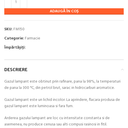
ADAUGĂ ÎN COȘ
SKU:
FM150
Categorie:
Farmacie
Împărtășiți:
DESCRIERE
Gazul lampant este obtinut prin rafinare, pana la 98%, la temperaturi
de pana la 300 °C, din petrol brut, sarac in hidrocarburi aromatice.
Gazul lampant este un lichid incolor. La aprindere, flacara produsa de
gazul lampant este luminoasa si fara fum.
Arderea gazului lampant are loc cu intensitate constanta si de
asemenea, nu produce cenusa sau alti compusi rasinosi in fitil.