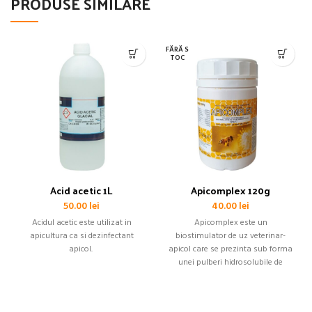
PRODUSE SIMILARE
FĂRĂ S
TOC
Acid acetic 1L
Apicomplex 120g
50.00
lei
40.00
lei
Acidul acetic este utilizat in
Apicomplex este un
apicultura ca si dezinfectant
biostimulator de uz veterinar-
apicol.
apicol care se prezinta sub forma
unei pulberi hidrosolubile de
culoare galbena-portocalie.