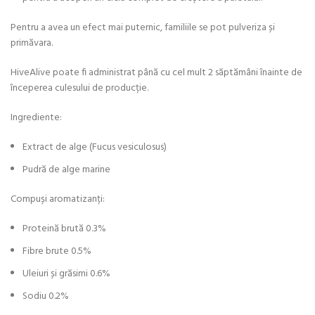
Pentru a avea un efect mai puternic, familiile se pot pulveriza și
primăvara.
HiveAlive poate fi administrat până cu cel mult 2 săptămâni înainte de
începerea culesului de producție.
Ingrediente:
Extract de alge (Fucus vesiculosus)
Pudră de alge marine
Compuși aromatizanți:
Proteină brută 0.3%
Fibre brute 0.5%
Uleiuri și grăsimi 0.6%
Sodiu 0.2%