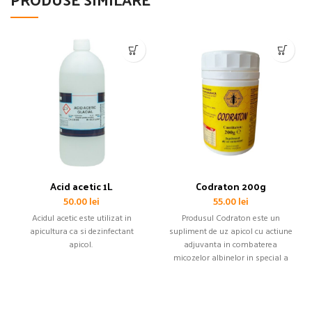
Acid acetic 1L
Codraton 200g
50.00
lei
55.00
lei
Acidul acetic este utilizat in
Produsul Codraton este un
apicultura ca si dezinfectant
supliment de uz apicol cu actiune
apicol.
adjuvanta in combaterea
micozelor albinelor in special a
ascoferozei (puiet