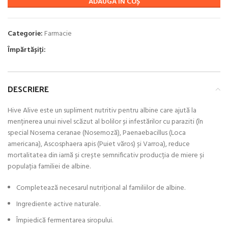
ADAUGĂ ÎN COȘ
Categorie:
Farmacie
Împărtășiți:
DESCRIERE
Hive Alive este un supliment nutritiv pentru albine care ajută la
menținerea unui nivel scăzut al bolilor și infestărilor cu paraziti (în
special Nosema ceranae (Nosemoză), Paenaebacillus (Loca
americana), Ascosphaera apis (Puiet văros) și Varroa), reduce
mortalitatea din iarnă și crește semnificativ producția de miere și
populația familiei de albine.
Completează necesarul nutrițional al familiilor de albine.
Ingrediente active naturale.
Împiedică fermentarea siropului.