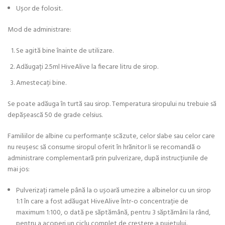
Ușor de folosit.
Mod de administrare:
Se agită bine înainte de utilizare.
Adăugați 2.5ml HiveAlive la fiecare litru de sirop.
Amestecați bine.
Se poate adăuga în turtă sau sirop. Temperatura siropului nu trebuie să
depășească 50 de grade celsius.
Familiilor de albine cu performanțe scăzute, celor slabe sau celor care
nu reușesc să consume siropul oferit în hrănitor li se recomandă o
administrare complementară prin pulverizare, după instrucțiunile de
mai jos:
Pulverizați ramele până la o ușoară umezire a albinelor cu un sirop
1:1 în care a fost adăugat HiveAlive într-o concentrație de
maximum 1:100, o dată pe săptămână, pentru 3 săptămâni la rând,
pentru a acoperi un ciclu complet de creștere a puietului.