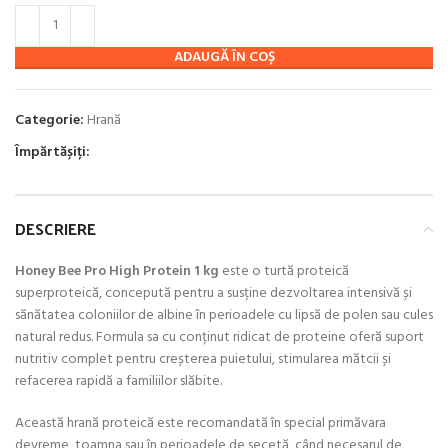
ADAUGĂ ÎN COȘ
Categorie:
Hrană
Împărtășiți:
DESCRIERE
Honey Bee Pro High Protein 1 kg
este o turtă proteică
superproteică, concepută pentru a susține dezvoltarea intensivă și
sănătatea coloniilor de albine în perioadele cu lipsă de polen sau cules
natural redus. Formula sa cu conținut ridicat de proteine oferă suport
nutritiv complet pentru creșterea puietului, stimularea mătcii și
refacerea rapidă a familiilor slăbite.
Această hrană proteică este recomandată în special primăvara
devreme, toamna sau în perioadele de secetă, când necesarul de