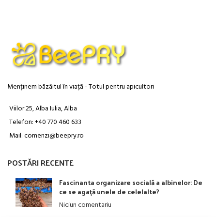
creșterii coloniei. Ideal în
perioadele fără cules natural,
oferă proteine esențiale pentru
dezvoltarea puietului și
regenerarea rapidă a familiei de
albine.
Menținem bâzâitul în viață - Totul pentru apicultori
Viilor 25, Alba Iulia, Alba
Telefon: +40 770 460 633
Mail: comenzi@beepry.ro
POSTĂRI RECENTE
Fascinanta organizare socială a albinelor: De
ce se agață unele de celelalte?
Niciun comentariu