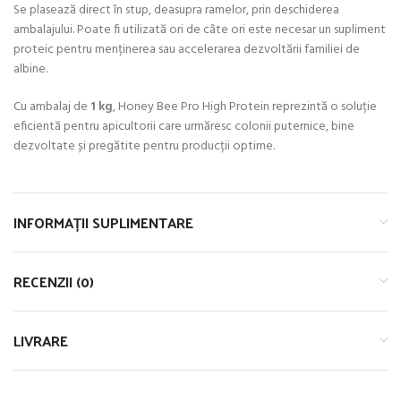
Se plasează direct în stup, deasupra ramelor, prin deschiderea
ambalajului. Poate fi utilizată ori de câte ori este necesar un supliment
proteic pentru menținerea sau accelerarea dezvoltării familiei de
albine.
Cu ambalaj de
1 kg
, Honey Bee Pro High Protein reprezintă o soluție
eficientă pentru apicultorii care urmăresc colonii puternice, bine
dezvoltate și pregătite pentru producții optime.
INFORMAȚII SUPLIMENTARE
RECENZII (0)
LIVRARE