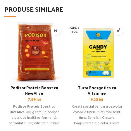
PRODUSE SIMILARE
FĂRĂ S
TOC
Podisor Proteic Boost cu
Turta Energetica cu
HiveAlive
Vitamine
7.99
lei
9.20
lei
Podisor Proteic Boost cu
Creată special pentru a dezvolta
HiveAlive 500 g
este un podișor
coloniile tinere în cel mai scurt
proteic de înaltă performanță,
timp. Beneficii: Creștere
formulat cu ingrediente nutritive
longevitatea albinelor; Crește
și HiveAlive pentru susținerea
puterea familiei de