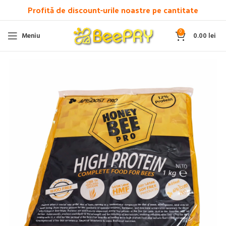
Profită de discount-urile noastre pe cantitate
0
Meniu
0.00
lei