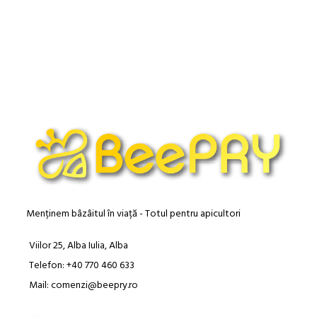
fost:
40.00 lei.
55.00 lei.
Menținem bâzâitul în viață - Totul pentru apicultori
Viilor 25, Alba Iulia, Alba
Telefon: +40 770 460 633
Mail: comenzi@beepry.ro