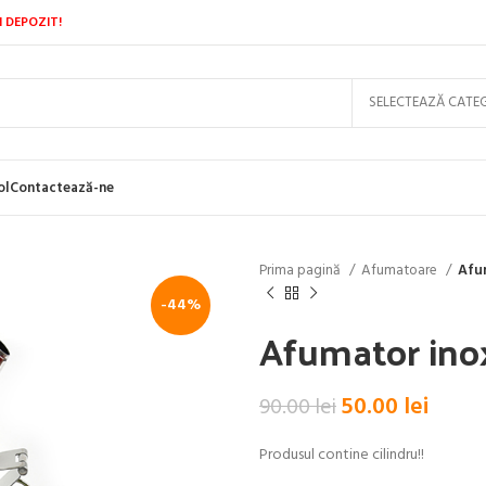
N DEPOZIT!
ol
Contactează-ne
Prima pagină
Afumatoare
Afu
-44%
Afumator ino
Prețul
Prețu
50.00
lei
90.00
lei
inițial
curen
Produsul contine cilindru!!
a
este: