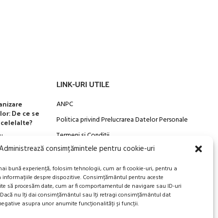
.00 lei.
fost:
70.00 lei.
90.00 lei.
LINK-URI UTILE
anizare
ANPC
lor: De ce se
Politica privind Prelucrarea Datelor Personale​
celelalte?
Termeni și Condiții
u
Administrează consimțămintele pentru cookie-uri
Transport, Rambursari si Retururi
mai bună experiență, folosim tehnologii, cum ar fi cookie-uri, pentru a
a informațiile despre dispozitive. Consimțământul pentru aceste
ite să procesăm date, cum ar fi comportamentul de navigare sau ID-uri
. Dacă nu îți dai consimțământul sau îți retragi consimțământul dat
egative asupra unor anumite funcționalități și funcții.