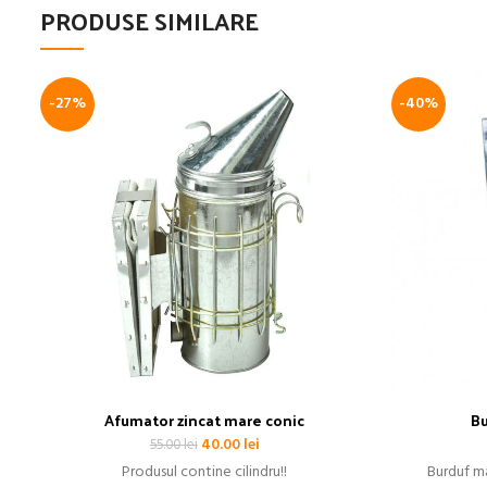
PRODUSE SIMILARE
-27%
-40%
Afumator zincat mare conic
Bu
Prețul
Prețul
40.00
lei
55.00
lei
inițial
curent
Produsul contine cilindru!!
Burduf ma
a
este: