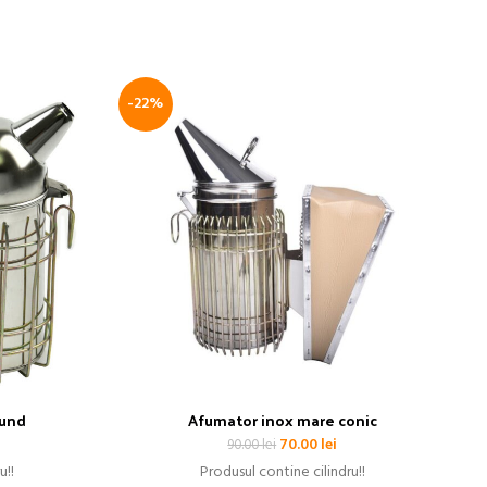
-22%
-
S
tund
Afumator inox mare conic
ețul
Prețul
Prețul
70.00
lei
90.00
lei
rent
inițial
curent
u!!
Produsul contine cilindru!!
te:
a
este: