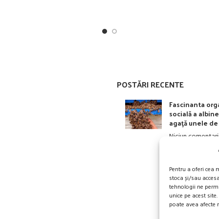
fost:
12.00 lei.
fost:
35
20.00 lei.
55.00 lei.
POSTĂRI RECENTE
Fascinanta org
socială a albine
agață unele de 
Niciun comentari
Pentru a oferi cea 
stoca și/sau acces
tehnologii ne perm
unice pe acest site
poate avea afecte n