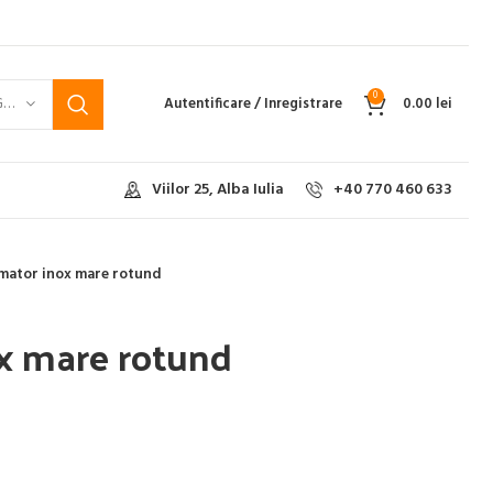
0
SELECTEAZĂ CATEGORIA
Autentificare / Inregistrare
0.00
lei
Viilor 25, Alba Iulia
+40 770 460 633
mator inox mare rotund
x mare rotund
l
t