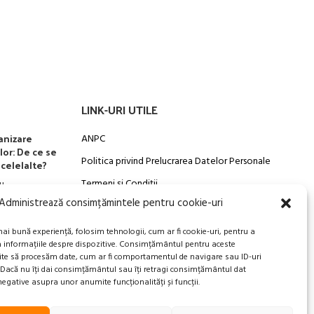
 de recolta
una puiet in
LINK-URI UTILE
anizare
ANPC
lor: De ce se
Politica privind Prelucrarea Datelor Personale​
celelalte?
Termeni și Condiții
u
Administrează consimțămintele pentru cookie-uri
Transport, Rambursari si Retururi
mai bună experiență, folosim tehnologii, cum ar fi cookie-uri, pentru a
a informațiile despre dispozitive. Consimțământul pentru aceste
ite să procesăm date, cum ar fi comportamentul de navigare sau ID-uri
. Dacă nu îți dai consimțământul sau îți retragi consimțământul dat
egative asupra unor anumite funcționalități și funcții.