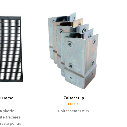
-
10 rame
Coltar stup
1.00
lei
n plastic
Coltar pentru stup
ite trecerea
loseste pentru