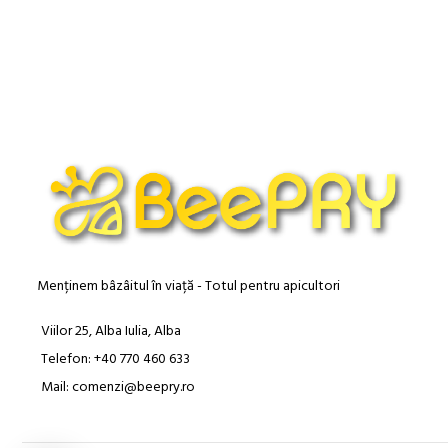
pentru polen (culoare:
Menținem bâzâitul în viață - Totul pentru apicultori
Viilor 25, Alba Iulia, Alba
Telefon: +40 770 460 633
Mail: comenzi@beepry.ro