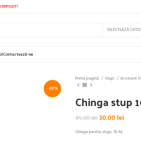
N DEPOZIT!
ol
Contactează-ne
Prima pagină
Stupi
Accesorii S
-33%
Chinga stup 
Prețul
Prețul
30.00
lei
45.00
lei
inițial
curen
Chinga pentru stupi, 10 M.
a
este: