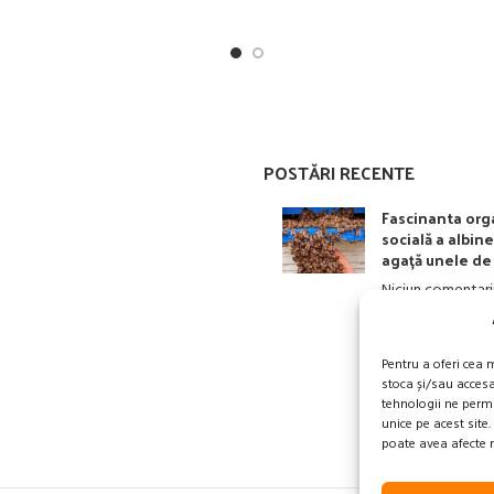
a desparti cuibul de magazinele
pentru a impiedica matca sa dep
ramele de magazin.
POSTĂRI RECENTE
Fascinanta org
socială a albine
agață unele de 
Niciun comentari
Pentru a oferi cea 
stoca și/sau acces
tehnologii ne perm
unice pe acest site
poate avea afecte n