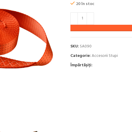
fost:
30.00 
20 în stoc
45.00 lei.
SKU:
SA090
Categorie:
Accesorii Stupi
Împărtășiți: