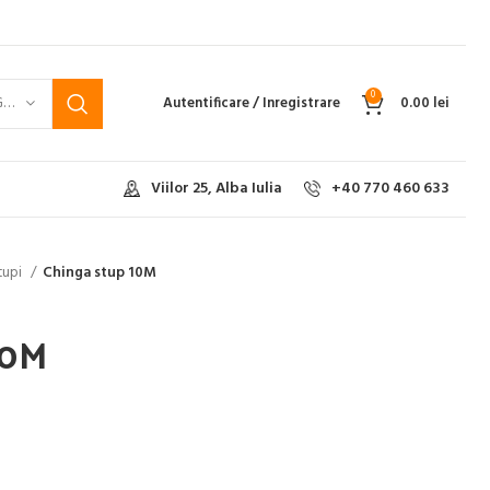
0
SELECTEAZĂ CATEGORIA
Autentificare / Inregistrare
0.00
lei
Viilor 25, Alba Iulia
+40 770 460 633
tupi
Chinga stup 10M
10M
t