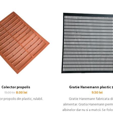
Colector propolis
Gratie Hanemann plastic 
Prețul
Prețul
8.00
lei
9.50
lei
15.00
lei
inițial
curent
r propolis din plastic, rulabil.
Gratie Hanemann fabricata di
a
este:
alimentar. Gratia Hanemann perm
fost:
8.00 lei.
albinelor dar nu si a matcii. Se fo
15.00 lei.